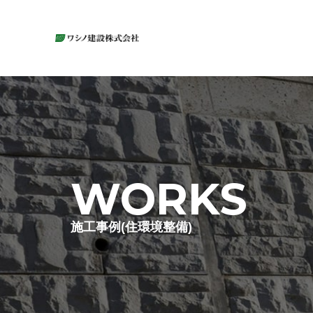
コ
ン
テ
ン
ツ
へ
ス
キ
ッ
WORKS
プ
施工事例(住環境整備)