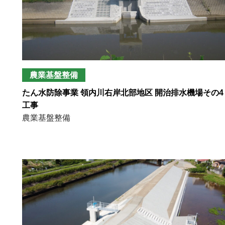
農業基盤整備
たん水防除事業 領内川右岸北部地区 開治排水機場その4
工事
農業基盤整備