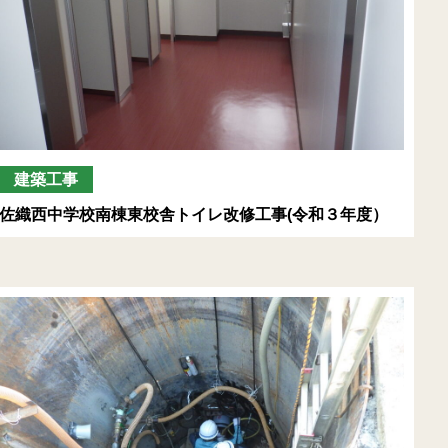
建築工事
佐織西中学校南棟東校舎トイレ改修工事(令和３年度）