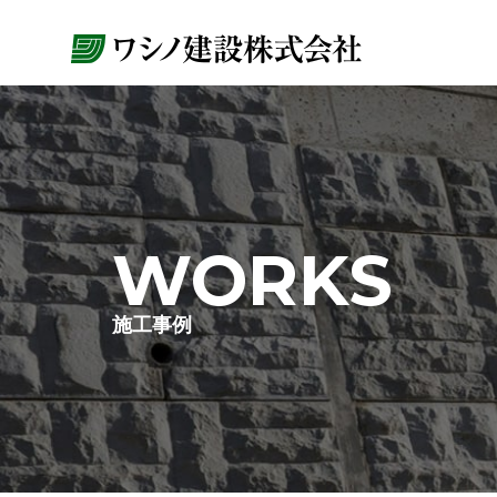
コ
ン
テ
ン
ツ
へ
ス
WORKS
キ
ッ
プ
施工事例