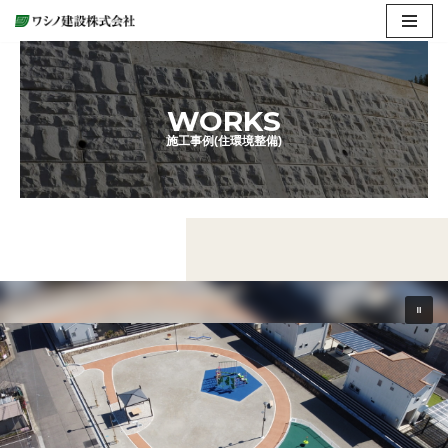
コ
ン
テ
WORKS
ン
施工事例(住環境整備)
ツ
へ
ス
キ
ッ
プ